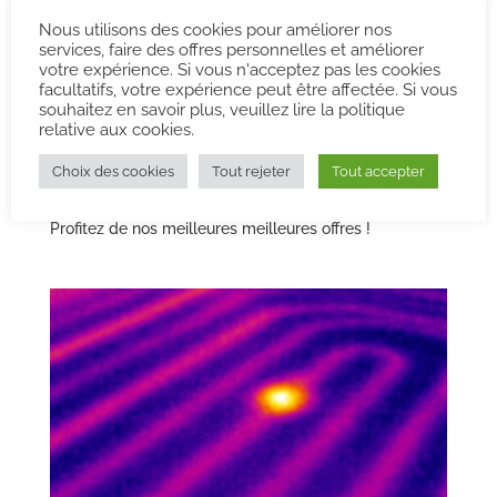
par
admin
|
17 Jan 2021
Nous utilisons des cookies pour améliorer nos
services, faire des offres personnelles et améliorer
votre expérience. Si vous n'acceptez pas les cookies
Des caméras thermiques
facultatifs, votre expérience peut être affectée. Si vous
souhaitez en savoir plus, veuillez lire la politique
adaptés à vos besoins
relative aux cookies.
Prévenez les risques d’incendie en contrôlant vos
Choix des cookies
Tout rejeter
Tout accepter
équipements : machines-outils, armoires électriques…
Profitez de nos meilleures meilleures offres !